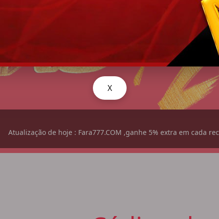
X
alização de hoje : Fara777.COM ,ganhe 5% extra em cada recarga