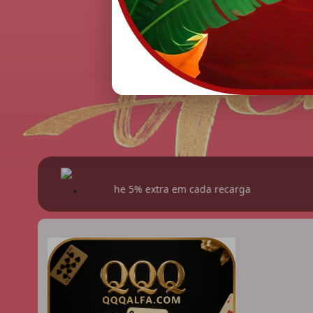
: Sola777.COM ,ganhe 5% extra em cada recarga
Atu